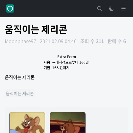
움직이는 제리콘
Moonphase97
2021.02.09 04:46
조회 수
211
판매 수
6
Extra Form
사용
구매시점으로부터 166일
기한
16시간까지
움직이는 제리콘
움직이는 제리콘