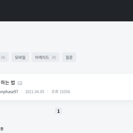
모바일
아케이드
질문
(4)
(4)
하는 법
nphase97
2021.04.05
조회
15556
1
전환