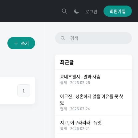
회원가입
로그인
쓰기
최근글
요네즈켄시 - 말과 사슴
혈계
2026-02-26
1
이무진 - 청혼하지 않을 이유를 못 찾
았
혈계
2026-02-24
지코, 이쿠라리라 - 듀엣
혈계
2026-02-21