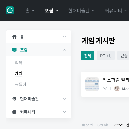
홈
포럼
현대미술관
커뮤니티
홈
게임 게시판
포럼
전체
PC
콘솔
(4)
리뷰
게임
직소퍼즐 멀티
공돌이
PC
Moo
현대미술관
커뮤니티
Discord
GitLab
다크모드 