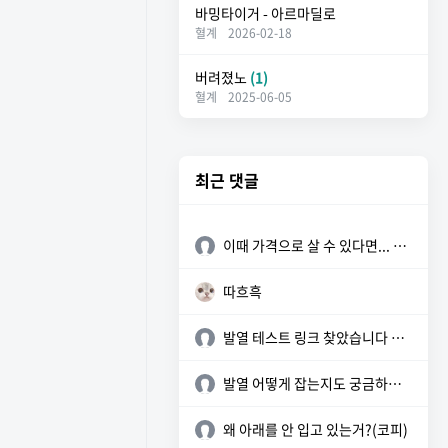
바밍타이거 - 아르마딜로
혈계
2026-02-18
버려졌노
(1)
혈계
2025-06-05
최근 댓글
이때 가격으로 살 수 있다면... 참 좋을텐데
따흐흑
발열 테스트 링크 찾았습니다 참고하세요 https://sunyzero.tistory.c...
발열 어떻게 잡는지도 궁금하네요
왜 아래를 안 입고 있는거?(코피)