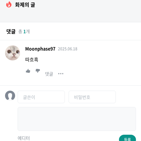
화제의 글
댓글
총
1
개
Moonphase97
2025.06.18
따흐흑
댓글
에디터
등록