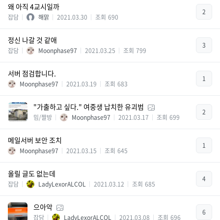
왜 아직 4교시일까
2
잡담
해맑
2021.03.30
조회
690
정신 나갈 것 같애
3
잡담
Moonphase97
2021.03.25
조회
799
서버 점검합니다.
1
Moonphase97
2021.03.19
조회
683
"가출하고 싶다." 여중생 납치한 유괴범
2
밈/짤방
Moonphase97
2021.03.17
조회
699
메일서버 보안 조치
1
Moonphase97
2021.03.15
조회
645
올릴 글도 없는데
4
잡담
LadyLexorALCOL
2021.03.12
조회
685
으아악
6
잡담
LadyLexorALCOL
2021.03.08
조회
696