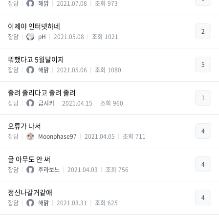
잡담
해맑
2021.07.08
조회
973
이제야 인터넷하네
2
잡담
pH
2021.05.08
조회
1021
뭐했다고 5월달이지
5
잡담
해맑
2021.05.06
조회
1080
졸려 졸리다고 졸려 졸려
1
잡담
급시키
2021.04.15
조회
960
오류가 나서
4
잡담
Moonphase97
2021.04.05
조회
711
글 아무도 안 써
4
잡담
후라보노
2021.04.03
조회
756
정신나갈거같애
4
잡담
해맑
2021.03.31
조회
625