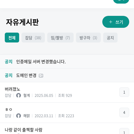
자유게시판
쓰기
전체
잡담
밈/짤방
방구차
공지
(38)
(7)
(3)
공지
인증메일 서버 변경했습니다.
공지
도메인 변경
버려졌노
1
잡담
혈계
2025.06.05
조회
929
ㅎㅇ
4
잡담
해맑
2022.03.11
조회
2223
나랑 같이 출첵할 사람
1