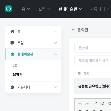
홈
포럼
현대미술관
커뮤니티
음악관
홈
포럼
현대미술관
2D
*
: 필수항목
음악관
유튜브 공유링크(필수
커뮤니티