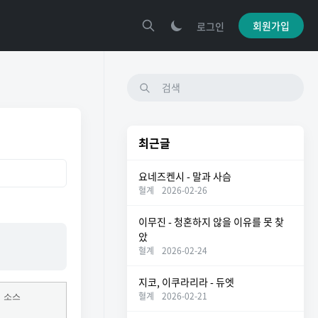
회원가입
로그인
최근글
요네즈켄시 - 말과 사슴
혈계
2026-02-26
이무진 - 청혼하지 않을 이유를 못 찾
았
혈계
2026-02-24
지코, 이쿠라리라 - 듀엣
혈계
2026-02-21
소스