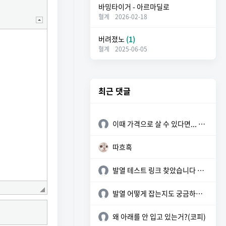
바밍타이거 - 아르마딜로
혈계
2026-02-18
버려졌노
(1)
혈계
2025-06-05
최근 댓글
이때 가격으로 살 수 있다면... 참 좋을텐데
따흐흑
발열 테스트 링크 찾았습니다 참고하세요 https://sunyzero.tistory.c...
발열 어떻게 잡는지도 궁금하네요
왜 아래를 안 입고 있는거?(코피)