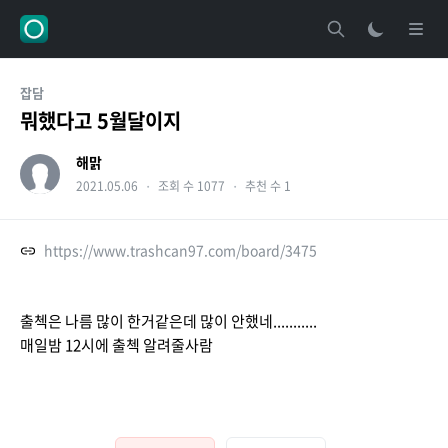
잡담
뭐했다고 5월달이지
해맑
2021.05.06
・
조회 수 1077
・
추천 수 1
https://www.trashcan97.com/board/3475
출첵은 나름 많이 한거같은데 많이 안했네...........
매일밤 12시에 출첵 알려줄사람