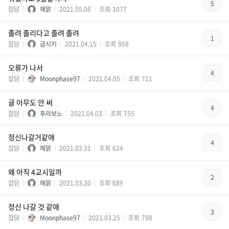
5
잡담
해맑
2021.05.06
조회
1077
졸려 졸리다고 졸려 졸려
1
잡담
급시키
2021.04.15
조회
958
오류가 나서
4
잡담
Moonphase97
2021.04.05
조회
711
글 아무도 안 써
4
잡담
후라보노
2021.04.03
조회
755
정신나갈거같애
4
잡담
해맑
2021.03.31
조회
624
왜 아직 4교시일까
2
잡담
해맑
2021.03.30
조회
689
정신 나갈 것 같애
3
잡담
Moonphase97
2021.03.25
조회
798