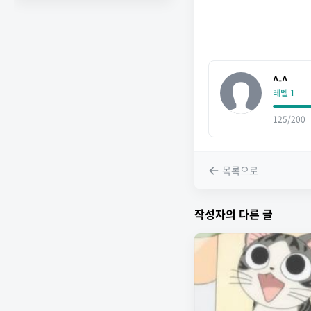
^-^
레벨 1
125/200
목록으로
작성자의 다른 글