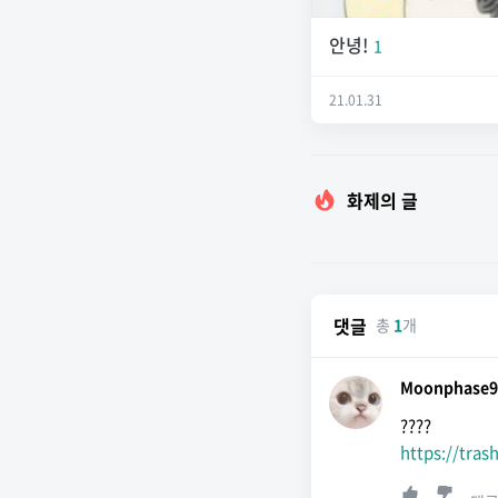
안녕!
1
21.01.31
화제의 글
댓글
총
1
개
Moonphase9
????
https://tra