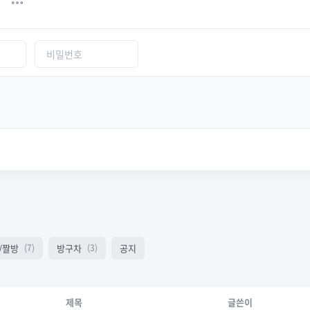
글
/짤방
방구차
공지
(7)
(3)
제목
글쓴이