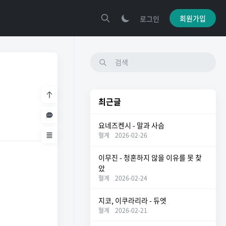
회원가입
로그인
최근글
요네즈켄시 - 말과 사슴
혈계
2026-02-26
이무진 - 청혼하지 않을 이유를 못 찾
았
혈계
2026-02-24
지코, 이쿠라리라 - 듀엣
혈계
2026-02-21