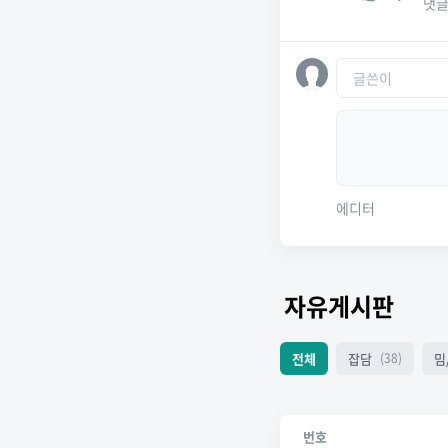
댓
에디터
자유게시판
전체
잡담
밈
(38)
번호