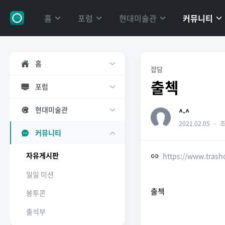
홈
포럼
현대미술관
커뮤니티
홈
잡담
출첵
포럼
현대미술관
^-^
2021.02.05
・
조
커뮤니티
자유게시판
https://www.tras
일일 미션
출첵
봉투콘
출석부