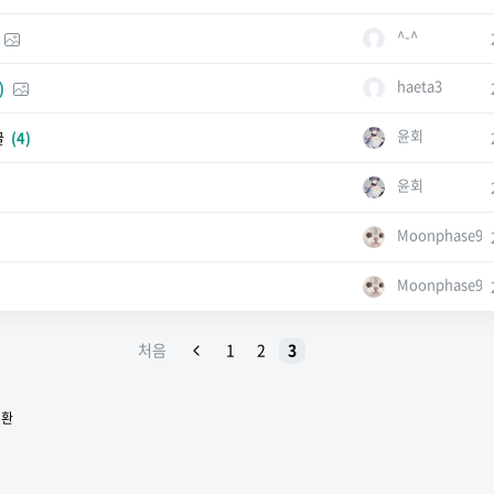
^-^
haeta3
)
윤회
글
(4)
윤회
Moonphase97
Moonphase97
처음
1
2
3
전환