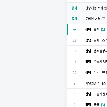
공지
인증메일 서버 
공지
도메인 변경
잡담
출첵
(1)
13
잡담
문페이즈가
12
잡담
갤주불쌍
11
잡담
오늘자 갤
10
잡담
이번주면 
9
메일인증 서비스
8
잡담
오늘자 문
7
잡담
뻘글
(3)