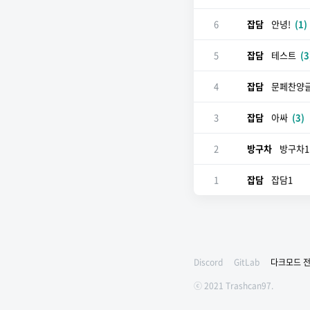
6
잡담
안녕!
(1)
5
잡담
테스트
(3
4
잡담
문페찬양
3
잡담
아싸
(3)
2
방구차
방구차1
1
잡담
잡담1
Discord
GitLab
다크모드 
ⓒ 2021 Trashcan97.