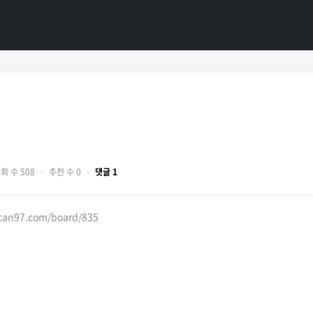
회 수 508
・
추천 수 0
・
댓글 1
hcan97.com/board/835