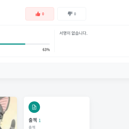
0
0
서명이 없습니다.
63%
출첵
1
출첵