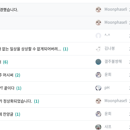
Moonphase97
변경했습니다.
Moonphase97
^-^
김나붕
 없는 일상을 상상할 수 없게되어버려...
(1)
갤주불쌍해
해
(6)
윤회
주 머시써
(2)
pH
PT 끝이다
(1)
Moonphase97
가 정상화되었습니다.
(1)
윤회
페 찬양글
(1)
샤프