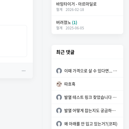
바밍타이거 - 아르마딜로
혈계
2026-02-18
버려졌노
(1)
혈계
2025-06-05
최근 댓글
이때 가격으로 살 수 있다면... 참 좋을텐데
따흐흑
발열 테스트 링크 찾았습니다 참고하세요 https://sunyzero.tistory.c...
발열 어떻게 잡는지도 궁금하네요
왜 아래를 안 입고 있는거?(코피)