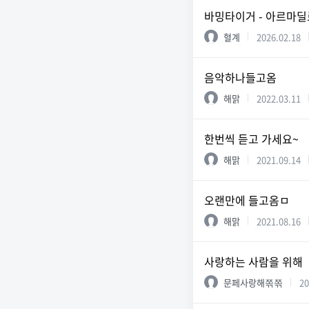
바밍타이거 - 아르마딜
혈계
2026.02.18
음악하나들고옴
해맑
2022.03.11
한번씩 듣고 가세요~
해맑
2021.09.14
오랜만에 들고옴ㅁ
해맑
2021.08.16
사랑하는 사람을 위해
문페사랑해쪾쪾
20