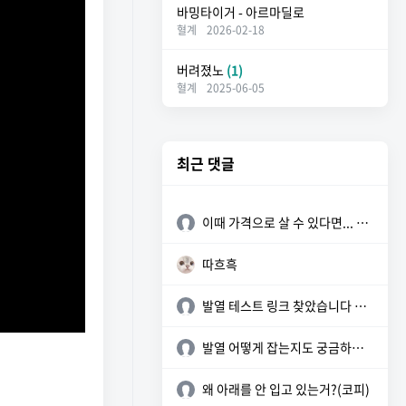
바밍타이거 - 아르마딜로
혈계
2026-02-18
버려졌노
(1)
혈계
2025-06-05
최근 댓글
이때 가격으로 살 수 있다면... 참 좋을텐데
따흐흑
발열 테스트 링크 찾았습니다 참고하세요 https://sunyzero.tistory.c...
발열 어떻게 잡는지도 궁금하네요
왜 아래를 안 입고 있는거?(코피)