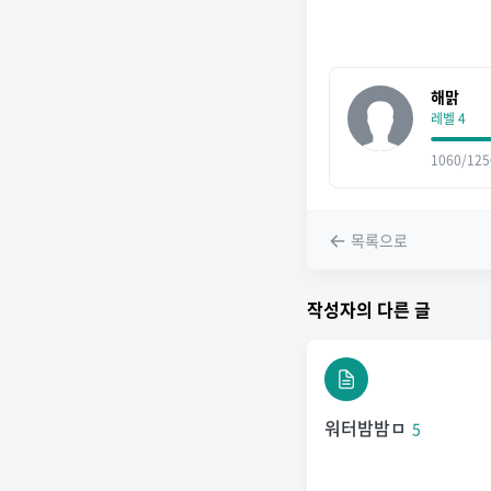
해맑
레벨 4
1060/125
목록으로
작성자의 다른 글
워터밤밤ㅁ
5