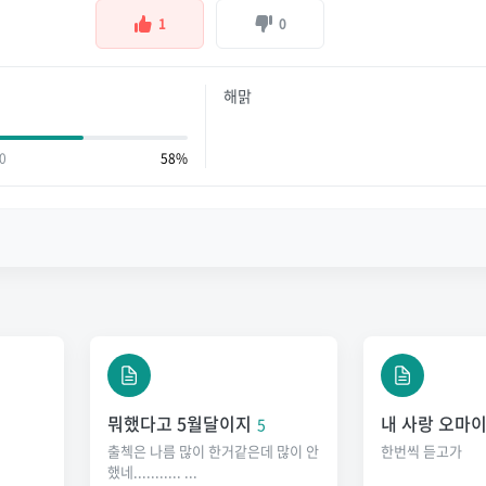
1
0
해맑
0
58%
뭐했다고 5월달이지
내 사랑 오마
5
출첵은 나름 많이 한거같은데 많이 안
한번씩 듣고가
했네........... ...