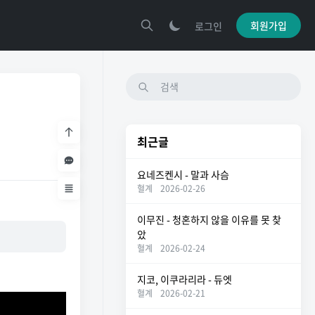
회원가입
로그인
최근글
요네즈켄시 - 말과 사슴
혈계
2026-02-26
이무진 - 청혼하지 않을 이유를 못 찾
았
혈계
2026-02-24
지코, 이쿠라리라 - 듀엣
혈계
2026-02-21