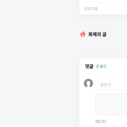
21.07.08
화제의 글
댓글
총
0
개
에디터