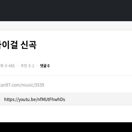
마이걸 신곡
회 수 485
・
추천 수 1
・
댓글 0
hcan97.com/music/3539
https://youtu.be/nfMUtFhwhDs