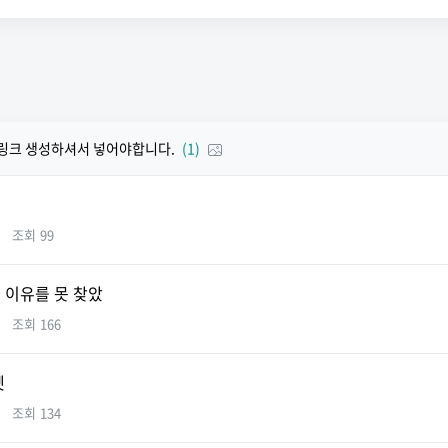
링크 생성하셔서 넣어야합니다.
(1)
슴
조회
99
 이유를 못 찾았
조회
166
엣
조회
134