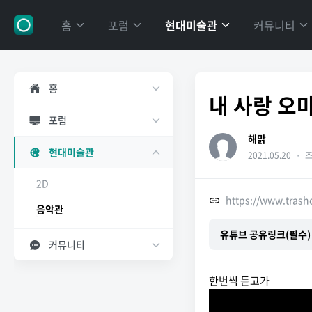
홈
포럼
현대미술관
커뮤니티
홈
내 사랑 오
포럼
해맑
현대미술관
2021.05.20
・
조
2D
https://www.tras
음악관
유튜브 공유링크(필수)
커뮤니티
한번씩 듣고가