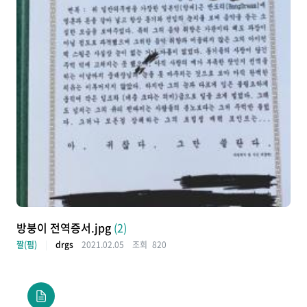
방붕이 전역증서.jpg
(2)
짤(펌)
drgs
2021.02.05
조회
820