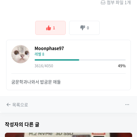
첨부 파일 1개
1
0
Moonphase97
레벨 8
3616/4050
49%
굼문학과나와서 밥굼문 애들
목록으로
작성자의 다른 글