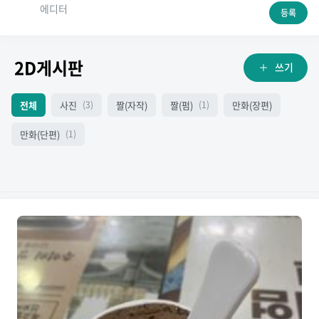
에디터
등록
2D게시판
쓰기
전체
사진
짤(자작)
짤(펌)
만화(장편)
(3)
(1)
만화(단편)
(1)