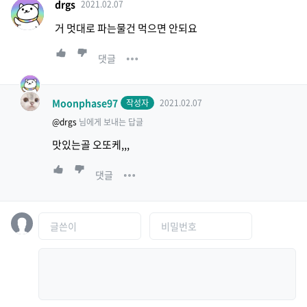
drgs
2021.02.07
거 멋대로 파는물건 먹으면 안되요
댓글
Moonphase97
작성자
2021.02.07
@drgs
님에게 보내는 답글
맛있는골 오또케,,,
댓글