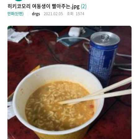
히키코모리 여동생이 빨아주는.jpg
(2)
만화(단편)
drgs
2021.02.05
조회
1574