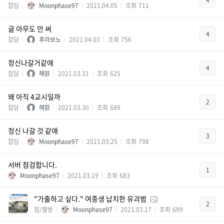
4
잡담
Moonphase97
2021.04.05
조회
711
글 아무도 안 써
4
잡담
후라보노
2021.04.03
조회
756
정신나갈거같애
4
잡담
해맑
2021.03.31
조회
625
왜 아직 4교시일까
2
잡담
해맑
2021.03.30
조회
689
정신 나갈 것 같애
3
잡담
Moonphase97
2021.03.25
조회
798
서버 점검합니다.
1
Moonphase97
2021.03.19
조회
683
"가출하고 싶다." 여중생 납치한 유괴범
2
밈/짤방
Moonphase97
2021.03.17
조회
699