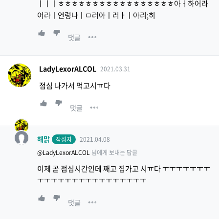
ㅣㅣㅣㅎㅎㅎㅎㅎㅎㅎㅎㅎㅎㅎㅎㅎㅎㅎㅎㅎ아ㅓ하어라
어라ㅣ언렁나ㅣㅁ러아ㅣ러ㅏㅣ아리;히
댓글
LadyLexorALCOL
2021.03.31
점심 나가서 먹고시ㅠ다
댓글
해맑
작성자
2021.04.08
@LadyLexorALCOL
님에게 보내는 답글
이제 곧 점심시간인데 째고 집가고 시ㅠ다 ㅜㅜㅜㅜㅜㅜㅜ
ㅜㅜㅜㅜㅜㅜㅜㅜㅜㅜㅜㅜㅜㅜㅜㅜ
댓글