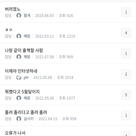
버려졌노
1
잡담
혈계
2025.06.05
조회
926
ㅎㅇ
4
잡담
해맑
2022.03.11
조회
2215
나랑 같이 출첵할 사람
1
잡담
해맑
2021.07.08
조회
969
이제야 인터넷하네
2
잡담
pH
2021.05.08
조회
1018
뭐했다고 5월달이지
5
잡담
해맑
2021.05.06
조회
1077
졸려 졸리다고 졸려 졸려
1
잡담
급시키
2021.04.15
조회
958
오류가 나서