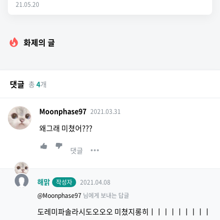
21.05.20
화제의 글
댓글
총
4
개
Moonphase97
2021.03.31
왜그래 미쳤어???
댓글
해맑
작성자
2021.04.08
@Moonphase97
님에게 보내는 답글
도레미파솔라시도오오오 미쳤지롱히ㅣㅣㅣㅣㅣㅣㅣㅣㅣ