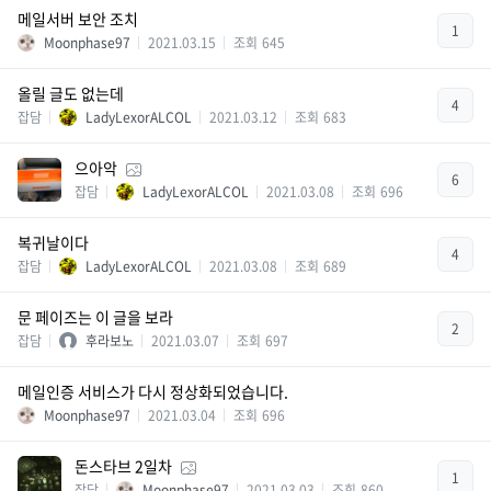
메일서버 보안 조치
1
Moonphase97
2021.03.15
조회
645
올릴 글도 없는데
4
잡담
LadyLexorALCOL
2021.03.12
조회
683
으아악
6
잡담
LadyLexorALCOL
2021.03.08
조회
696
복귀날이다
4
잡담
LadyLexorALCOL
2021.03.08
조회
689
문 페이즈는 이 글을 보라
2
잡담
후라보노
2021.03.07
조회
697
메일인증 서비스가 다시 정상화되었습니다.
Moonphase97
2021.03.04
조회
696
돈스타브 2일차
1
잡담
Moonphase97
2021.03.03
조회
860