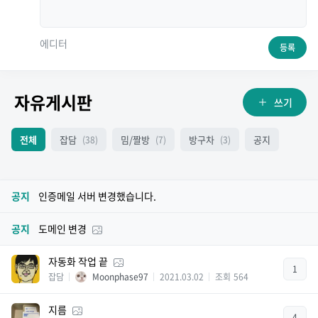
에디터
등록
자유게시판
쓰기
전체
잡담
밈/짤방
방구차
공지
(38)
(7)
(3)
공지
인증메일 서버 변경했습니다.
공지
도메인 변경
자동화 작업 끝
1
잡담
Moonphase97
2021.03.02
조회
564
지름
4