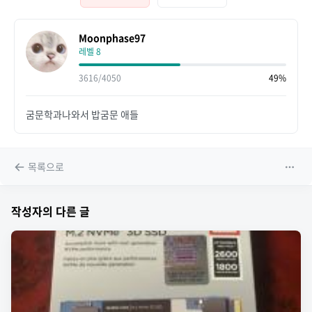
Moonphase97
레벨 8
3616/4050
49%
굼문학과나와서 밥굼문 애들
목록으로
작성자의 다른 글