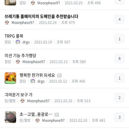
잡담
Moonphase97
2021.02.25
조회
496
쓰레기통 홈페이지의 도메인을 추천받습니다
4
Moonphase97
2021.02.24
조회
479
TRPG 룰북
1
잡담
drgs
2021.02.19
조회
507
미션 기능 추가했당
8
잡담
Moonphase97
2021.02.13
조회
589
행복한 한가위 되세요
1
잡담
drgs
2021.02.12
조회
460
긔여운거 보구 가
2
밈/짤방
Moonphase97
2021.02.10
조회
513
초…고열..용광로…
3
밈/짤방
Moonphase97
2021.02.10
조회
481