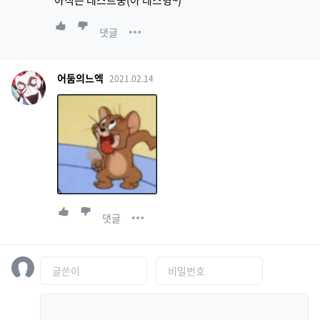
아직은 테스트중(아 테스형~)
댓글
어둠의느엑
2021.02.14
댓글