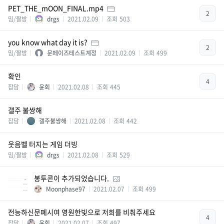
PET_THE_mOON_FINAL.mp4
2
밈/짤방
drgs
2021.02.09
조회
503
you know what day it is?
2
밈/짤방
문페이즈테스트계정
2021.02.09
조회
499
확인
4
잡담
윤회
2021.02.08
조회
445
갤주 불쌍해
잡담
갤주불쌍해
2021.02.08
조회
442
웃음벨 터지는 게임 더빙
밈/짤방
drgs
2021.02.08
조회
529
봉투콘이 추가되었습니다.
Moonphase97
2021.02.07
조회
499
전능하신문페시여 영원한빛으로 저희를 비춰주세요
4
잡담
윤회
2021.02.07
조회
497