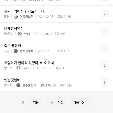
회원가입해서 인사드립니다
2
잡담
어둠의느엑
2021.02.06
조회
1425
문페헌정영상
3
밈/짤방
drgs
2021.02.06
조회
598
갤주 불쌍해
1
잡담
갤주불쌍해
2021.02.06
조회
492
호랑이가 한마리 있었다. 에 이어서
2
방구차
drgs
2021.02.05
조회
484
옛날옛날에
3
방구차
갤주불쌍해
2021.02.05
조회
534
2
처음
이전
다음